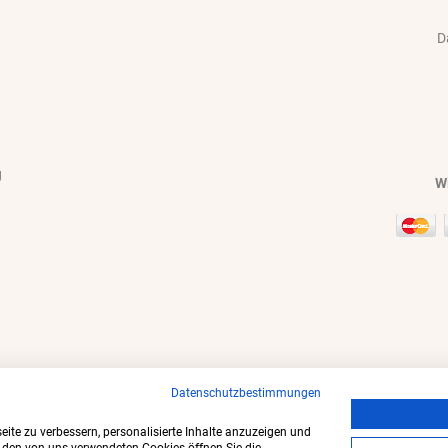
D
g
Wi
Datenschutzbestimmungen
ite zu verbessern, personalisierte Inhalte anzuzeigen und
f
i