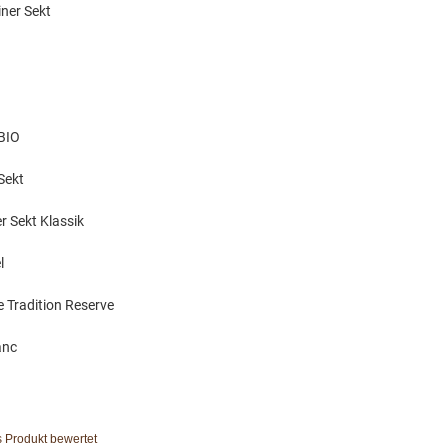
iner Sekt
 BIO
 Sekt
er Sekt Klassik
l
 Tradition Reserve
anc
s Produkt bewertet