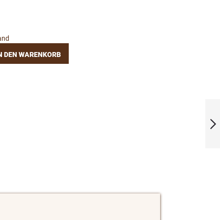
and
N DEN WARENKORB
SEKT PAKET 6
Flaschen
Weiter