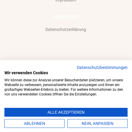
Impressum
DATENSCHUTZ
Datenschutzerklärung
Datenschutzbestimmungen
Wir akzeptieren gerne:
Wir verwenden Cookies
Wir können diese zur Analyse unserer Besucherdaten platzieren, um unsere
Webseite zu verbessern, personalisierte Inhalte anzuzeigen und Ihnen ein
großartiges Webseiten-Erlebnis zu bieten. Für weitere Informationen zu den
von uns verwendeten Cookies öffnen Sie die Einstellungen.
ALLE AKZEPTIEREN
f
i
a
n
ABLEHNEN
NEIN, ANPASSEN
c
s
e
t