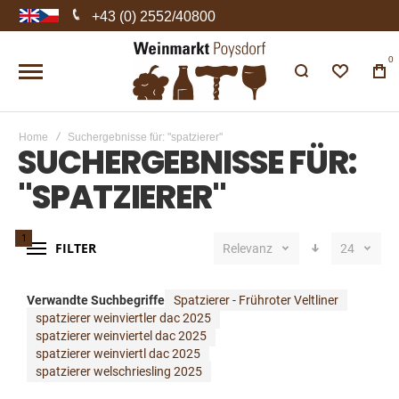
+43 (0) 2552/40800
0
Home
Suchergebnisse für: "spatzierer"
SUCHERGEBNISSE FÜR:
"SPATZIERER"
1
FILTER
Relevanz
24
Verwandte Suchbegriffe
Spatzierer - Frühroter Veltliner
spatzierer weinviertler dac 2025
spatzierer weinviertel dac 2025
spatzierer weinviertl dac 2025
spatzierer welschriesling 2025