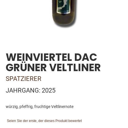
Skip
to
the
WEINVIERTEL DAC
beginning
of
GRÜNER VELTLINER
the
images
SPATZIERER
gallery
JAHRGANG: 2025
würzig, pfeffrig, fruchtige Veltlinernote
Seien Sie der erste, der dieses Produkt bewertet