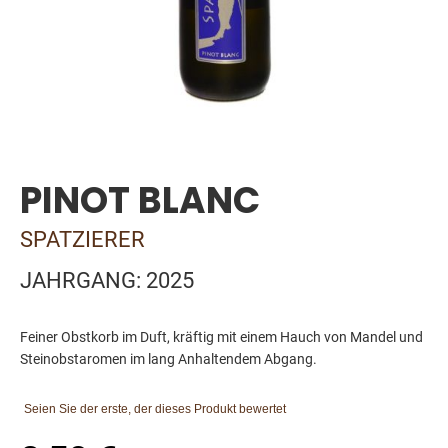
Skip
to
the
PINOT BLANC
beginning
of
the
SPATZIERER
images
gallery
JAHRGANG: 2025
Feiner Obstkorb im Duft, kräftig mit einem Hauch von Mandel und
Steinobstaromen im lang Anhaltendem Abgang.
Seien Sie der erste, der dieses Produkt bewertet