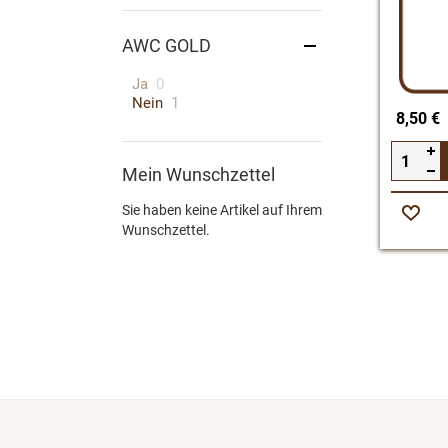
AWC GOLD
Artikel
Ja
0
Artikel
Nein
1
8,50 €
Mein Wunschzettel
Sie haben keine Artikel auf Ihrem
Zur
Wunschzettel.
Wunsc