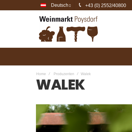
Deutsch
+43 (0) 2552/40800
Home
Produzenten
Walek
WALEK