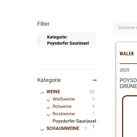
Filter
Sortieren
Kategorie
Poysdorfer Saurüssel
WALEK
ALLES LÖSCHEN
2025
Kategorie
POYSD
GRÜNE
Artikel
WEINE
10
Artikel
Weißweine
5
Artikel
Rotweine
4
Artikel
Roséweine
1
Poysdorfer Saurüssel
Artikel
1
Artikel
SCHAUMWEINE
1