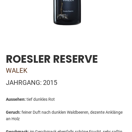
Skip
to
the
ROESLER RESERVE
beginning
of
the
WALEK
images
gallery
JAHRGANG: 2015
Aussehen:
tief dunkles Rot
Geruch:
feiner Duft nach dunklen Waldbeeren, dezente Anklänge
an Holz
Geschmack:
im Geschmack ebenfalls schöne Frucht, sehr saftig,