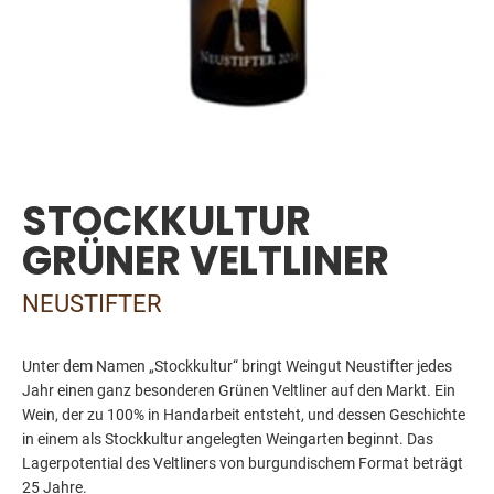
Skip
to
the
STOCKKULTUR
beginning
of
GRÜNER VELTLINER
the
images
NEUSTIFTER
gallery
Unter dem Namen „Stockkultur“ bringt Weingut Neustifter jedes
Jahr einen ganz besonderen Grünen Veltliner auf den Markt. Ein
Wein, der zu 100% in Handarbeit entsteht, und dessen Geschichte
in einem als Stockkultur angelegten Weingarten beginnt. Das
Lagerpotential des Veltliners von burgundischem Format beträgt
25 Jahre.