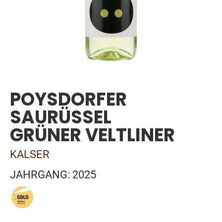
Skip
to
the
POYSDORFER
beginning
of
SAURÜSSEL
the
images
GRÜNER VELTLINER
gallery
KALSER
JAHRGANG: 2025