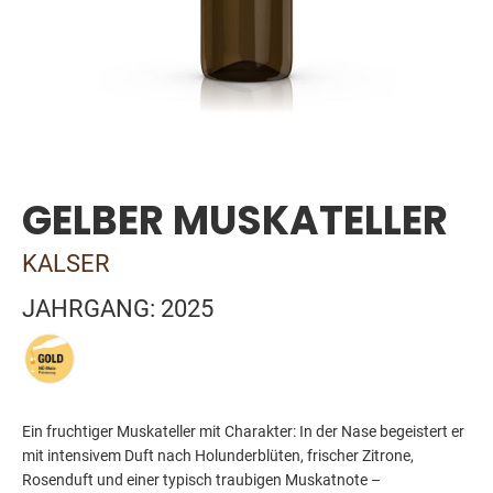
Skip
to
the
GELBER MUSKATELLER
beginning
of
the
KALSER
images
gallery
JAHRGANG: 2025
Ein fruchtiger Muskateller mit Charakter: In der Nase begeistert er
mit intensivem Duft nach Holunderblüten, frischer Zitrone,
Rosenduft und einer typisch traubigen Muskatnote –