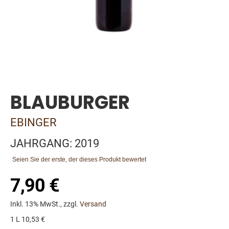
Skip
to
the
BLAUBURGER
beginning
of
the
EBINGER
images
gallery
JAHRGANG: 2019
Seien Sie der erste, der dieses Produkt bewertet
7,90 €
Inkl. 13% MwSt., zzgl.
Versand
1 L 10,53 €