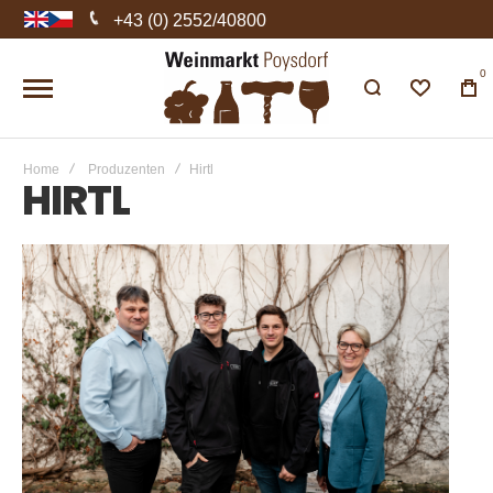
+43 (0) 2552/40800
0
Home
Produzenten
Hirtl
HIRTL